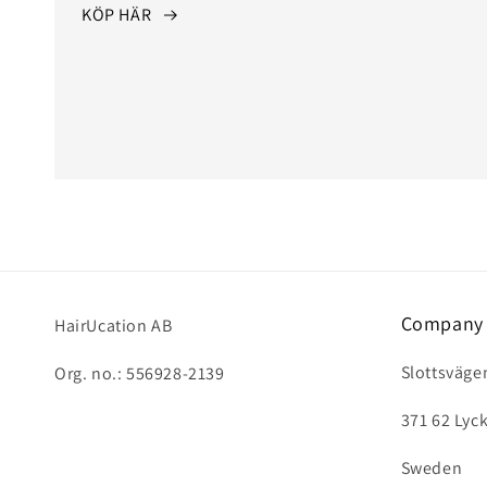
KÖP HÄR
Company 
HairUcation AB
Slottsväge
Org. no.: 556928-2139
371 62 Lyc
Sweden