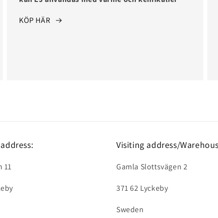
KÖP HÄR
address:
Visiting address/Warehous
n 11
Gamla Slottsvägen 2
keby
371 62 Lyckeby
Sweden