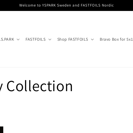
Welcome to YSPARK Sweden and FASTFOILS Nordic
.S.PARK
FASTFOILS
Shop FASTFOILS
Bravo Box for 5x
 Collection