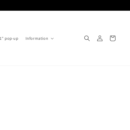
Log
Cart
11" pop-up
Information
in