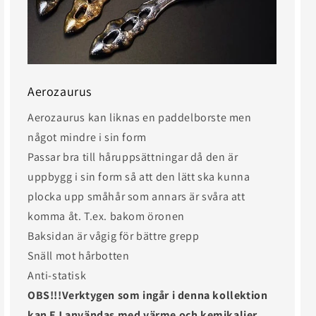
Aerozaurus
Aerozaurus kan liknas en paddelborste men
något mindre i sin form
Passar bra till håruppsättningar då den är
uppbygg i sin form så att den lätt ska kunna
plocka upp småhår som annars är svåra att
komma åt. T.ex. bakom öronen
Baksidan är vågig för bättre grepp
Snäll mot hårbotten
Anti-statisk
OBS!!!Verktygen som ingår i denna kollektion
kan EJ användas med värme och kemikalier