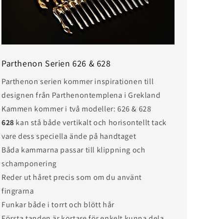
Parthenon Serien 626 & 628
Parthenon serien kommer inspirationen till
designen från Parthenontemplena i Grekland
Kammen kommer i två modeller: 626 & 628
628
kan stå både vertikalt och horisontellt tack
vare dess speciella ände på handtaget
Båda kammarna passar till klippning och
schamponering
Reder ut håret precis som om du använt
fingrarna
Funkar både i torrt och blött hår
Första tanden är kortare för enkelt kunna dela